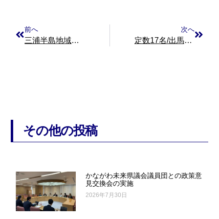
前へ
次へ
三浦半島地域連合『逗子版・多聞善塾』開催のご連絡
定数17名/出馬25名、激戦逗子市議会選挙スタート！
その他の投稿
かながわ未来県議会議員団との政策意
見交換会の実施
2026年7月30日