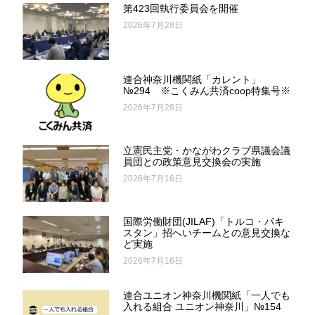
第423回執行委員会を開催
2026年7月28日
連合神奈川機関紙「カレント」
№294 ※こくみん共済coop特集号※
2026年7月28日
立憲民主党・かながわクラブ県議会議
員団との政策意見交換会の実施
2026年7月16日
国際労働財団(JILAF)「トルコ・パキ
スタン」招へいチームとの意見交換な
ど実施
2026年7月16日
連合ユニオン神奈川機関紙「一人でも
入れる組合 ユニオン神奈川」№154