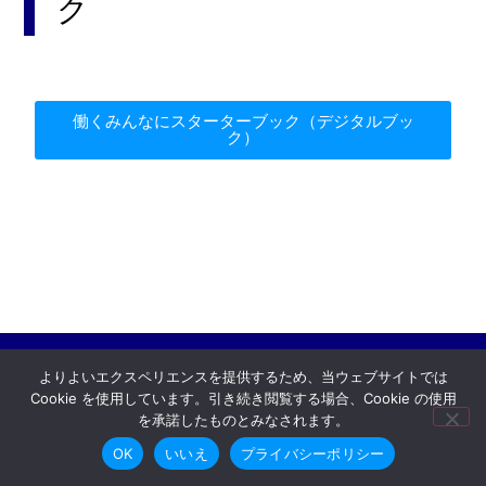
ク
働くみんなにスターターブック（デジタルブッ
ク）
よりよいエクスペリエンスを提供するため、当ウェブサイトでは
© 2023-2026 連合神奈川
プライバシーポリシー
Cookie を使用しています。引き続き閲覧する場合、Cookie の使用
を承諾したものとみなされます。
OK
いいえ
プライバシーポリシー