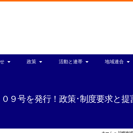
せ
政策
活動と連帯
地域連合
１０９号を発行！政策･制度要求と提
ホーム
»
川崎地域