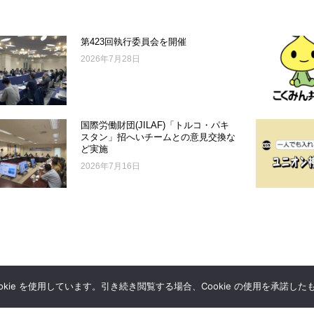
第423回執行委員会を開催
2026年7月28日
国際労働財団(JILAF)「トルコ・パキ
スタン」招へいチームとの意見交換な
ど実施
2026年7月16日
kie を使用しています。引き続き閲覧する場合、Cookie の使用を承諾し