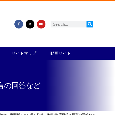
サイトマップ
動画サイト
言の回答など
連合 機関紙１０９号を発行！政策･制度要求と提言の回答など