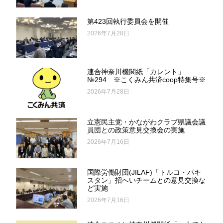
第423回執行委員会を開催
2026年7月28日
連合神奈川機関紙「カレント」
№294 ※こくみん共済coop特集号※
2026年7月28日
立憲民主党・かながわクラブ県議会議
員団との政策意見交換会の実施
2026年7月16日
国際労働財団(JILAF)「トルコ・パキ
スタン」招へいチームとの意見交換な
ど実施
2026年7月16日