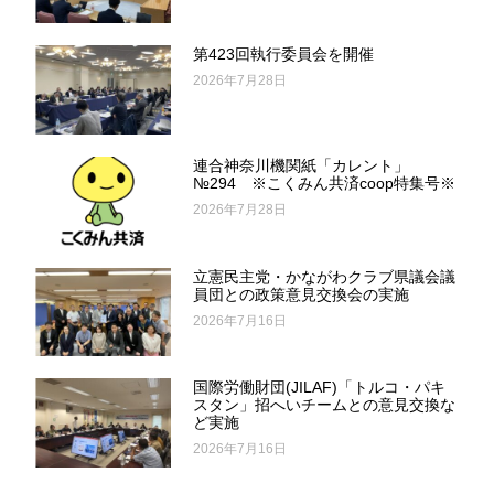
第423回執行委員会を開催
2026年7月28日
連合神奈川機関紙「カレント」
№294 ※こくみん共済coop特集号※
2026年7月28日
立憲民主党・かながわクラブ県議会議
員団との政策意見交換会の実施
2026年7月16日
国際労働財団(JILAF)「トルコ・パキ
スタン」招へいチームとの意見交換な
ど実施
2026年7月16日