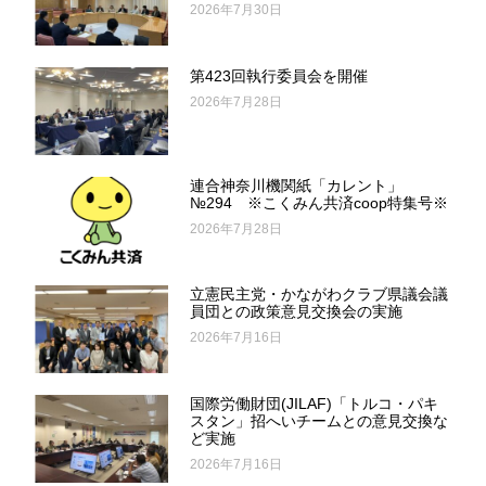
2026年7月30日
第423回執行委員会を開催
2026年7月28日
連合神奈川機関紙「カレント」
№294 ※こくみん共済coop特集号※
2026年7月28日
立憲民主党・かながわクラブ県議会議
員団との政策意見交換会の実施
2026年7月16日
国際労働財団(JILAF)「トルコ・パキ
スタン」招へいチームとの意見交換な
ど実施
2026年7月16日