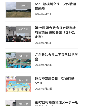
6/7 相模川クリーン作戦開
ニュース
催連絡
2026年6月7日
第29回 連合政令指定都市地
お知らせ
域協議会 連絡会議（さいた
ま市）
2026年6月5日
さがみはらリニアひろば見学
お知らせ
会
2026年5月22日
連合神奈川の日 街頭行動
ニュース
5/18
2026年5月19日
第97回相模原地域メーデーを
お知らせ