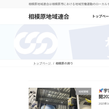
コ
ナ
相模原地域連合は相模原市における地域労働運動のローカル
ン
ビ
テ
ゲ
相模原地域連合
トップペー
ン
ー
ツ
シ
へ
ョ
ス
ン
キ
に
ッ
移
プ
動
トップページ.
相模原の誇り
宇
地域情報
開2
2025年