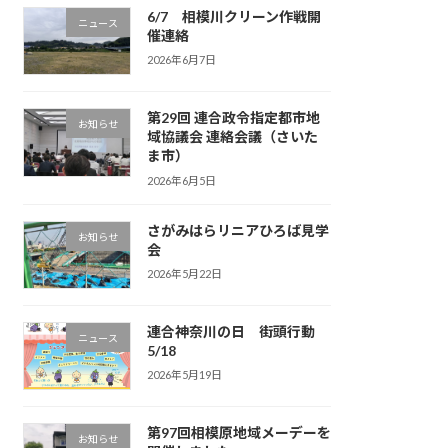
6/7 相模川クリーン作戦開
ニュース
催連絡
2026年6月7日
第29回 連合政令指定都市地
お知らせ
域協議会 連絡会議（さいた
ま市）
2026年6月5日
さがみはらリニアひろば見学
お知らせ
会
2026年5月22日
連合神奈川の日 街頭行動
ニュース
5/18
2026年5月19日
第97回相模原地域メーデーを
お知らせ