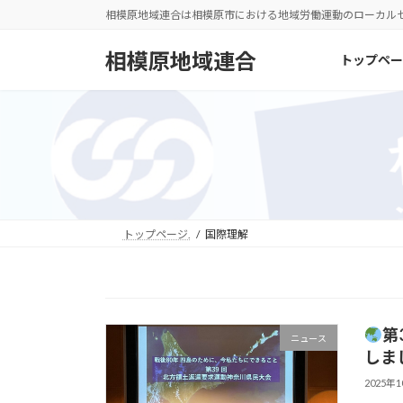
コ
ナ
相模原地域連合は相模原市における地域労働運動のローカル
ン
ビ
テ
ゲ
相模原地域連合
トップペー
ン
ー
ツ
シ
へ
ョ
ス
ン
キ
に
ッ
移
プ
動
トップページ.
国際理解
第
ニュース
しま
2025年