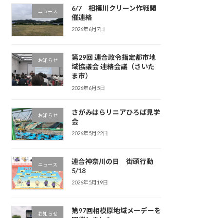
6/7 相模川クリーン作戦開
ニュース
催連絡
2026年6月7日
第29回 連合政令指定都市地
お知らせ
域協議会 連絡会議（さいた
ま市）
2026年6月5日
さがみはらリニアひろば見学
お知らせ
会
2026年5月22日
連合神奈川の日 街頭行動
ニュース
5/18
2026年5月19日
第97回相模原地域メーデーを
お知らせ