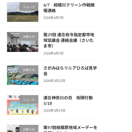
6/7 相模川クリーン作戦開
ニュース
催連絡
2026年6月7日
第29回 連合政令指定都市地
お知らせ
域協議会 連絡会議（さいた
ま市）
2026年6月5日
さがみはらリニアひろば見学
お知らせ
会
2026年5月22日
連合神奈川の日 街頭行動
ニュース
5/18
2026年5月19日
第97回相模原地域メーデーを
お知らせ