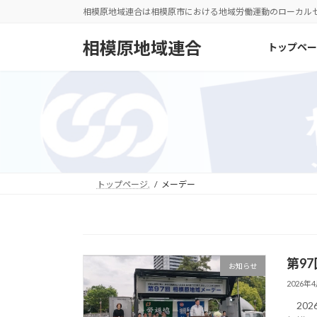
コ
ナ
相模原地域連合は相模原市における地域労働運動のローカル
ン
ビ
テ
ゲ
相模原地域連合
トップペー
ン
ー
ツ
シ
へ
ョ
ス
ン
キ
に
ッ
移
プ
動
トップページ.
メーデー
第9
お知らせ
2026年
202