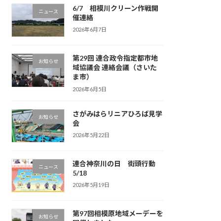
6/7 相模川クリーン作戦開
ニュース
催連絡
2026年6月7日
第29回 連合政令指定都市地
お知らせ
域協議会 連絡会議（さいた
ま市）
2026年6月5日
さがみはらリニアひろば見学
お知らせ
会
2026年5月22日
連合神奈川の日 街頭行動
ニュース
5/18
2026年5月19日
第97回相模原地域メーデーを
お知らせ