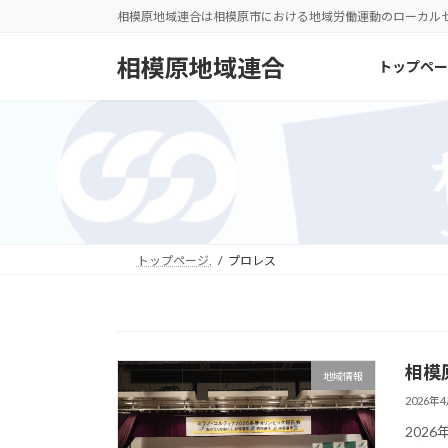
コ
ナ
相模原地域連合は相模原市における地域労働運動のローカル
ン
ビ
テ
ゲ
相模原地域連合
トップペー
ン
ー
ツ
シ
へ
ョ
ス
ン
キ
に
ッ
移
プ
動
トップページ.
プロレス
相模
地域情報
2026年
202