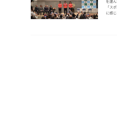
を運ん
「スポ
に感じ