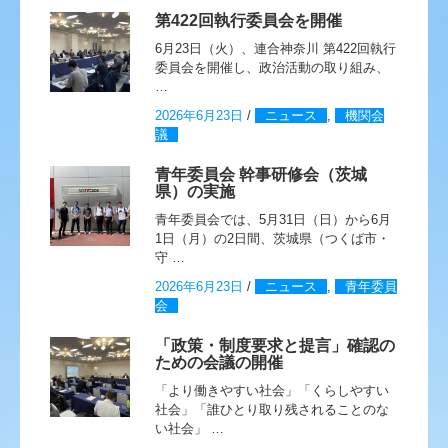
第422回執行委員会を開催
6月23日（火）、連合神奈川 第422回執行
委員会を開催し、政治活動の取り組み、
…
2026年6月23日
/
ニュース
,
機関会
議
青年委員会 幹事研修会（茨城
県）の実施
青年委員会では、5月31日（日）から6月
1日（月）の2日間、茨城県（つくば市・
守 …
2026年6月23日
/
ニュース
,
青年委員
会
「政策・制度要求と提言」確認の
ための会議の開催
「より働きやすい社会」「くらしやすい
社会」「誰ひとり取り残されることのな
い社会」 …