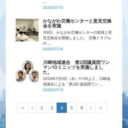
...
2026/07/15
かながわ労働センターと意見交換
会を実施
月8日、かながわ労働センターの皆様と意
見交換会を開催しました。 労働トラブル
の ...
2026/07/14
川崎地域連合 第2回議員団ワン
マン10ミニッツを実施しまし
た。
2026年7月9日（木）17:00より、川崎地
域連合による「第2回 議員団ワン ...
2026/07/13
‹‹
‹
2
3
4
5
6
›
››