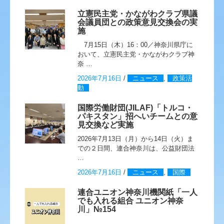
立憲民主党・かながわクラブ県議
会議員団との政策意見交換会の実
施
7月15日（木）16：00／神奈川県庁に
おいて、立憲民主党・かながわクラブ神
奈 …
2026年7月16日
/
ニュース
,
政策活
動
国際労働財団(JILAF)「トルコ・
パキスタン」招へいチームとの意
見交換など実施
2026年7月13日（月）から14日（火）ま
での２日間、連合神奈川は、公益財団法
…
2026年7月16日
/
ニュース
,
国際
連合ユニオン神奈川機関紙「一人
でも入れる組合 ユニオン神奈
川」№154
…