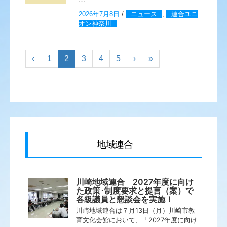
2026年7月8日
/
ニュース
,
連合ユニ
オン神奈川
‹
1
2
3
4
5
›
»
地域連合
川崎地域連合 2027年度に向け
た政策･制度要求と提言（案）で
各級議員と懇談会を実施！
川崎地域連合は７月13日（月）川崎市教
育文化会館において、「2027年度に向け