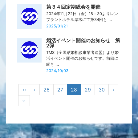
第３４回定期総会を開催
2024年11月22日（金）18：30よりレン
ブラントホテル厚木にて第34回と ...
2025/01/21
婚活イベント開催のお知らせ 第
2弾
TMS（全国結婚相談事業者連盟）より婚
活イベント開催のお知らせです。前回に
続き ...
2024/10/03
‹‹
‹
26
27
28
29
30
›
››