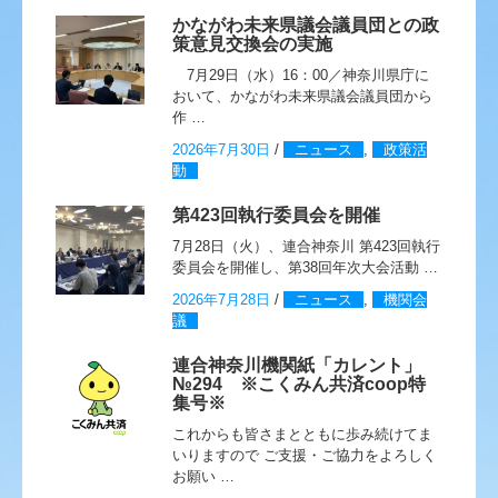
かながわ未来県議会議員団との政
策意見交換会の実施
7月29日（水）16：00／神奈川県庁に
おいて、かながわ未来県議会議員団から
作 …
2026年7月30日
/
ニュース
,
政策活
動
第423回執行委員会を開催
7月28日（火）、連合神奈川 第423回執行
委員会を開催し、第38回年次大会活動 …
2026年7月28日
/
ニュース
,
機関会
議
連合神奈川機関紙「カレント」
№294 ※こくみん共済coop特
集号※
これからも皆さまとともに歩み続けてま
いりますので ご支援・ご協力をよろしく
お願い …