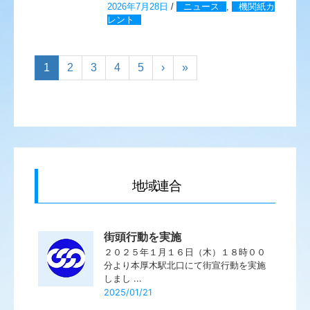
2026年7月28日
/
ニュース
,
機関紙カ
レント
1
2
3
4
5
›
»
地域連合
街頭行動を実施
２０２５年１月１６日（木）１８時００
分より本厚木駅北口にて街宣行動を実施
しまし ...
2025/01/21