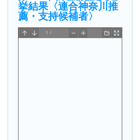
挙結果〈連合神奈川推
薦・支持候補者〉