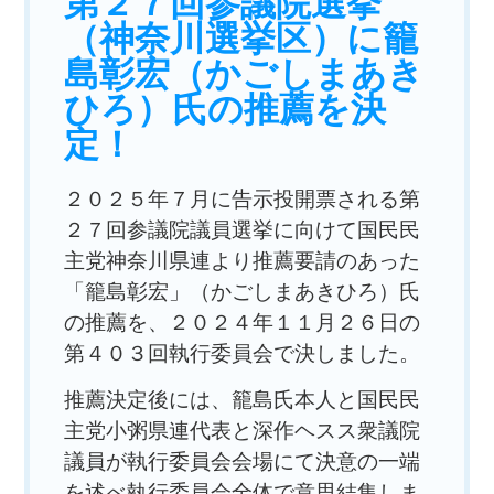
第２７回参議院選挙
（神奈川選挙区）に籠
島彰宏（かごしまあき
ひろ）氏の推薦を決
定！
２０２５年７月に告示投開票される第
２７回参議院議員選挙に向けて国民民
主党神奈川県連より推薦要請のあった
「籠島彰宏」（かごしまあきひろ）氏
の推薦を、２０２４年１１月２６日の
第４０３回執行委員会で決しました。
推薦決定後には、籠島氏本人と国民民
主党小粥県連代表と深作ヘスス衆議院
議員が執行委員会会場にて決意の一端
を述べ執行委員会全体で意思結集しま