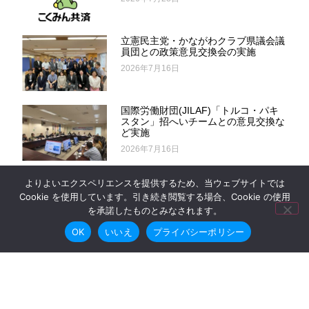
立憲民主党・かながわクラブ県議会議
員団との政策意見交換会の実施
2026年7月16日
国際労働財団(JILAF)「トルコ・パキ
スタン」招へいチームとの意見交換な
ど実施
2026年7月16日
連合ユニオン神奈川機関紙「一人でも
よりよいエクスペリエンスを提供するため、当ウェブサイトでは
入れる組合 ユニオン神奈川」№154
Cookie を使用しています。引き続き閲覧する場合、Cookie の使用
を承諾したものとみなされます。
2026年7月8日
OK
いいえ
プライバシーポリシー