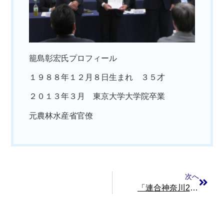
籠島彰宏氏プロフィール
１９８８年１２月８日生まれ ３５才
２０１３年３月 東京大学大学院卒業
元農林水産省官僚
次へ
「連合神奈川2025春季生活闘争・第27回参議院議員選挙勝利総決起集会」を開催 －みんなでつくろう！賃上げがあたりまえの社会－