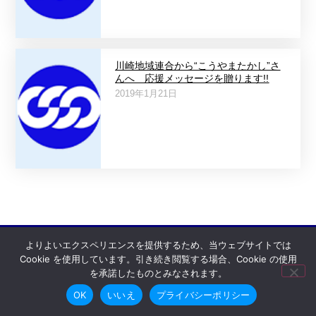
川崎地域連合から“こうやまたかし”さ
んへ 応援メッセージを贈ります!!
2019年1月21日
よりよいエクスペリエンスを提供するため、当ウェブサイトでは
© 2023-2026 連合神奈川
プライバシーポリシー
Cookie を使用しています。引き続き閲覧する場合、Cookie の使用
を承諾したものとみなされます。
OK
いいえ
プライバシーポリシー