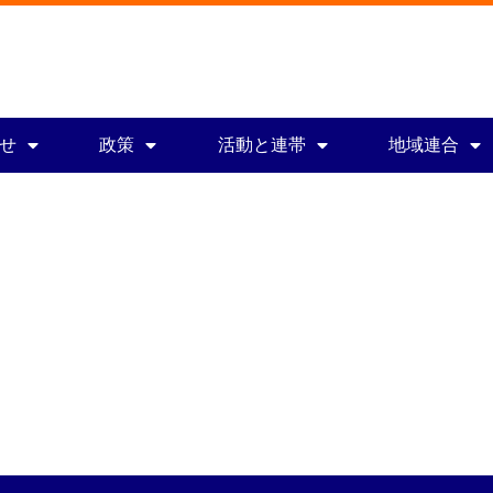
せ
政策
活動と連帯
地域連合