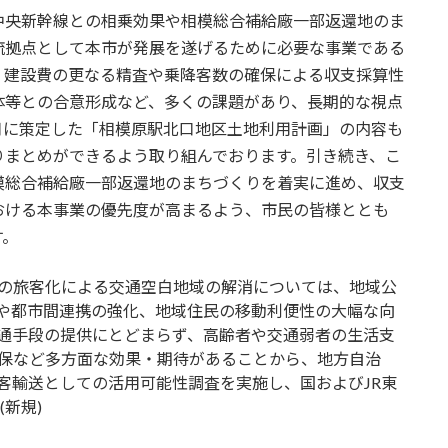
中央新幹線との相乗効果や相模総合補給廠一部返還地のま
流拠点として本市が発展を遂げるために必要な事業である
、建設費の更なる精査や乗降客数の確保による収支採算性
体等との合意形成など、多くの課題があり、長期的な視点
月に策定した「相模原駅北口地区土地利用計画」の内容も
りまとめができるよう取り組んでおります。引き続き、こ
模総合補給廠一部返還地のまちづくりを着実に進め、収支
おける本事業の優先度が高まるよう、市民の皆様ととも
す。
の旅客化による交通空白地域の解消については、地域公
や都市間連携の強化、地域住民の移動利便性の大幅な向
通手段の提供にとどまらず、高齢者や交通弱者の生活支
保など多方面な効果・期待があることから、地方自治
客輸送としての活用可能性調査を実施し、国およびJR東
請を行うこと。 (新規)