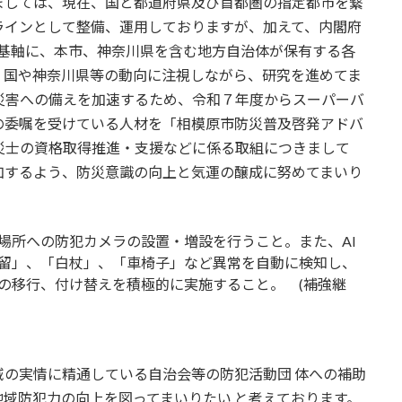
ましては、現在、国と都道府県及び首都圏の指定都市を繋
ラインとして整備、運用しておりますが、加えて、内閣府
）を基軸に、本市、神奈川県を含む地方自治体が保有する各
、国や神奈川県等の動向に注視しながら、研究を進めてま
災害への備えを加速するため、令和７年度からスーパーバ
の委嘱を受けている人材を「相模原市防災普及啓発アドバ
災士の資格取得推進・支援などに係る取組につきまして
加するよう、防災意識の向上と気運の醸成に努めてまいり
場所への防犯カメラの設置・増設を行うこと。また、AI
留」、「白杖」、「車椅子」など異常を自動に検知し、
の移行、付け替えを積極的に実施すること。 (補強継
の実情に精通している自治会等の防犯活動団 体への補助
域防犯力の向上を図ってまいりたい と考えております。