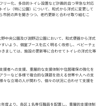
フリー化、多目的トイレ設置など計画的且つ早急な対応
トイレ（特に公園）について、和式から洋式に変更して
ら市民の声を聞きつつ、老朽更新と合わせ取り組むこ
(新規)
大野中央公園及び淵野辺公園において、和式便器から洋式
やすいよう、個室ブースを広く明るく改修し、ベビーチェ
つきましては、施設の更新等に合わせてトイレの洋式化等
支援者への支援、重層的な支援体制や住居確保の強化を
アラーなど多様で複合的な課題を抱える世帯や人への支
様々な立場の人が関わり、個々の状況に合わせて支援を
本年度より、各区１名専任職員を配置し、重層的支援体制