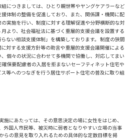
取組につきましては、ひとり親世帯やヤングケアラーなど
支援体制の整備を促進しており、また、関係課・機関に配
修の実施を行い、制度に対する理解促進や分野横断的な対
４月より、社会福祉法に基づく重層的支援会議を設置する
らない相談支援体制」を構築しております。 制度の狭間
関に対する支援方針等の助言や重層的支援会議開催による
い、個々の状況に合わせて多機関で協働し、対応してまい
宅確保要配慮者の入居を拒まないセーフティネット住宅や
ビス等へのつなぎを行う居住サポート住宅の普及に取り組
実施にあたっては、その意思決定の場に女性をはじめ、
、外国人市民等、被災時に弱者となりやすい立場の当事
からの意見を取り入れるための具体的な定数目標を掲