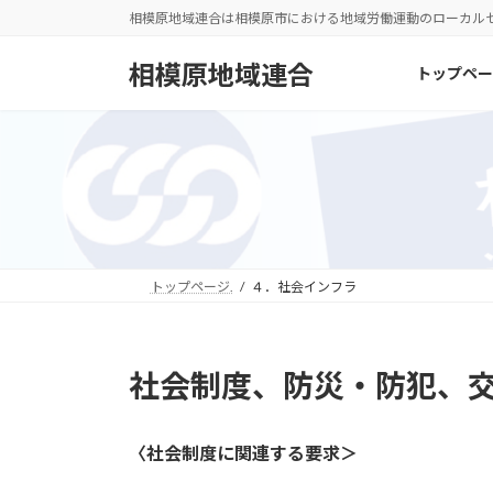
コ
ナ
相模原地域連合は相模原市における地域労働運動のローカル
ン
ビ
テ
ゲ
相模原地域連合
トップペー
ン
ー
ツ
シ
へ
ョ
ス
ン
キ
に
ッ
移
プ
動
トップページ.
４．社会インフラ
社会制度、防災・防犯、
〈社会制度に関連する要求＞