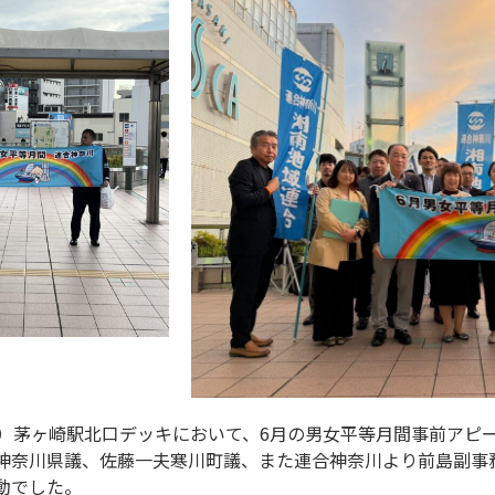
木）茅ヶ崎駅北口デッキにおいて、6月の男女平等月間事前アピ
神奈川県議、佐藤一夫寒川町議、また連合神奈川より前島副事
動でした。