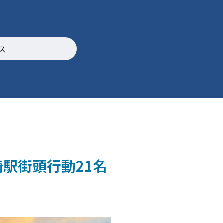
ス
動21名