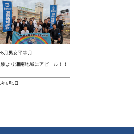
合6月男女平等月
間
沢駅より湘南地域にアピール！！
26年6月5日