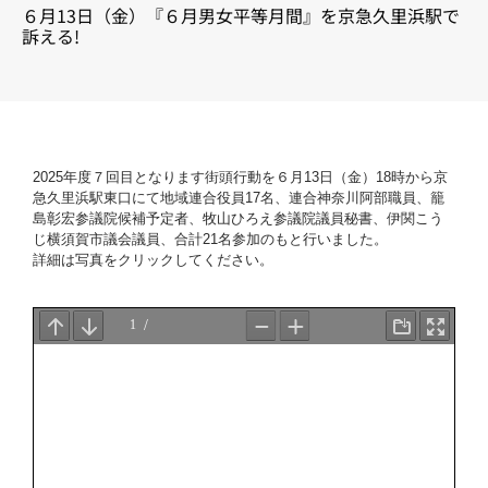
６月13日（金）『６月男女平等月間』を京急久里浜駅で
訴える!
2025年度７回目となります街頭行動を６月13日（金）18時から京
急久里浜駅東口にて地域連合役員17名、連合神奈川阿部職員、籠
島彰宏参議院候補予定者、牧山ひろえ参議院議員秘書、伊関こう
じ横須賀市議会議員、合計21名参加のもと行いました。
詳細は写真をクリックしてください。