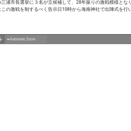
三浦市長選挙に３名が立候補して、28年振りの激戦模様とな
この激戦を制するべく告示日10時から海南神社で出陣式を行