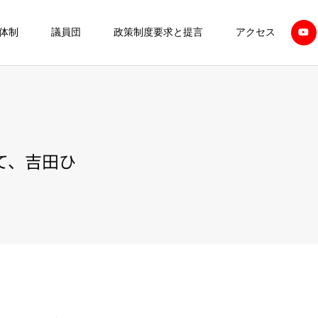
体制
議員団
政策制度要求と提言
アクセス
て、吉田ひ