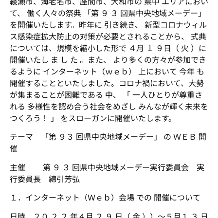
綾瀬市、海老名市、座間市、大和市の 県中 エリアにおい
て、 働く人々の祭典 「第 ９ ３ 回県中央地域メーデー」
を開催いたします。
昨年
に 引き続き、 新型コロナウィル
ス感染症拡大防止の対策が必要とされることから、 式典
に
ついては、規模を縮小した形で ４月 １ ９日（ 火 ）に
開催いたし ま し た 。また、 より多くの方々が
参加でき
るように インターネット（ｗｅｂ） 上において 今年 も
開催することといたしました。
コロナ禍
において、大勢
が集まることが困難である 中、 「 一人ひとりが尊重さ
れる 多様性を認
め合う社会をめざし みんなが輝く未来を
つくろう！ 」 をスローガンに開催いたします。
テーマ
「第 ９３ 回県中央地域メーデー」 の ＷＥＢ 開
催
主
催 第 ９ ３ 回県中央地域メーデー実行委員会 実
行委員長 綿引芳弘
１
．インターネット（Ｗｅｂ）会場 での 開催について
日
時 ２０ ２ ２ 年４月 ２ ９ 日（ 金 ））～５月１ ３ 日