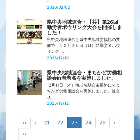
...
2026/02/02
県中央地域連合・【共】第26回
勤労者ボウリング大会を開催しま
した！
県中央地域連合と県中央地域労福協の共
催で、１２月１５日（月）に勤労者ボウ
リング ...
2025/12/19
県中央地域連合・まちかど労働相
談会in海老名を実施しました。
12月11日（木）海老名駅自由通路にてま
ちかど労働相談会を実施しました。連合
ユ ...
2025/12/12
‹‹
‹
21
22
23
24
25
›
››